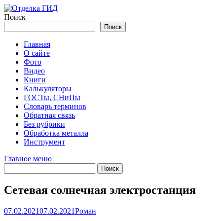
Перейти
к
Поиск
содержимому
Поиск
Главная
О сайте
Фото
Видео
Книги
Калькуляторы
ГОСТы, СНиПы
Словарь терминов
Обратная связь
Без рубрики
Обработка металла
Инструмент
Главное меню
Сетевая солнечная электростанция
07.02.2021
07.02.2021
Роман