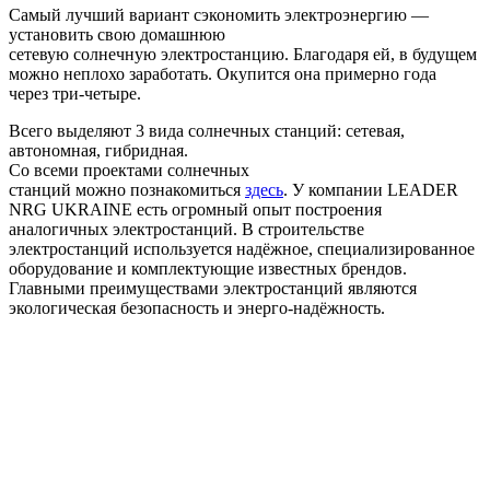
Самый л
учший
вариант
сэкономить
электроэнергию —
установить свою домашнюю
сетевую
солнечную
электростанцию.
Благодаря ей, в
будущем
можно
неплохо
заработать
.
Окупится
она примерно
года
через три-четыре.
Всего выделяют 3 вида солнечных станций: сетевая,
автономная, гибридная.
Со всеми
проектами
солнечных
станций
можно
п
ознакомиться
здесь
. У к
омпании
LEADER
NRG
UKRAINE
есть огромный
опыт
построения
аналогичных
электростанций. В строительстве
электростанций используется надёжное, специализированное
оборудование и комплектующие известных брендов.
Главными преимуществами электростанций являются
экологическая безопасность и энерго-надёжность.