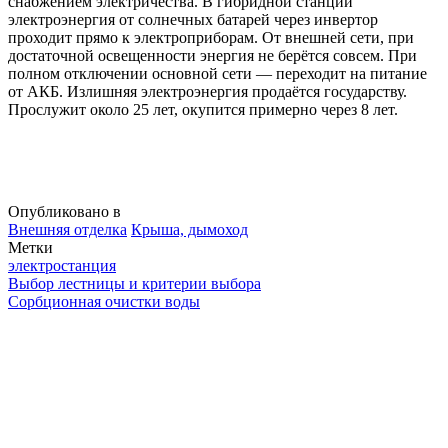
снабжением электричества. В гибридной станции
электроэнергия от солнечных батарей через инвертор
проходит прямо к электроприборам. От внешней сети, при
достаточной освещенности энергия не берётся совсем. При
полном отключении основной сети — переходит на питание
от АКБ. Излишняя электроэнергия продаётся государству.
Прослужит около 25 лет, окупится примерно через 8 лет.
Опубликовано в
Внешняя отделка
Крыша, дымоход
Метки
электростанция
Навигация
Выбор лестницы и критерии выбора
Сорбционная очистки воды