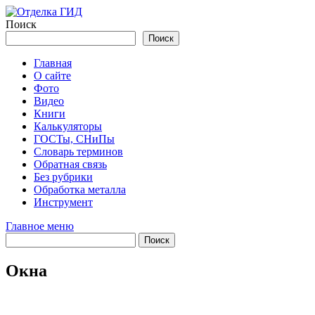
Перейти
к
Поиск
содержимому
Поиск
Главная
О сайте
Фото
Видео
Книги
Калькуляторы
ГОСТы, СНиПы
Словарь терминов
Обратная связь
Без рубрики
Обработка металла
Инструмент
Главное меню
Окна