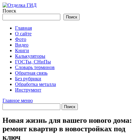
Перейти
к
Поиск
содержимому
Поиск
Главная
О сайте
Фото
Видео
Книги
Калькуляторы
ГОСТы, СНиПы
Словарь терминов
Обратная связь
Без рубрики
Обработка металла
Инструмент
Главное меню
Новая жизнь для вашего нового дома:
ремонт квартир в новостройках под
ключ