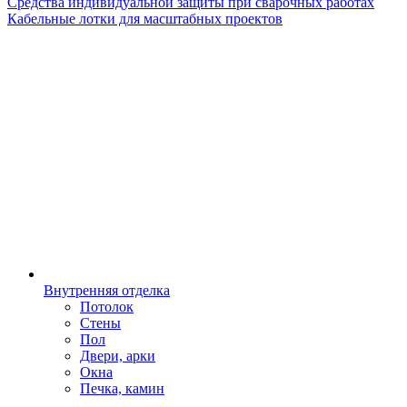
Навигация
Средства индивидуальной защиты при сварочных работах
Кабельные лотки для масштабных проектов
Внутренняя отделка
Потолок
Стены
Пол
Двери, арки
Окна
Печка, камин