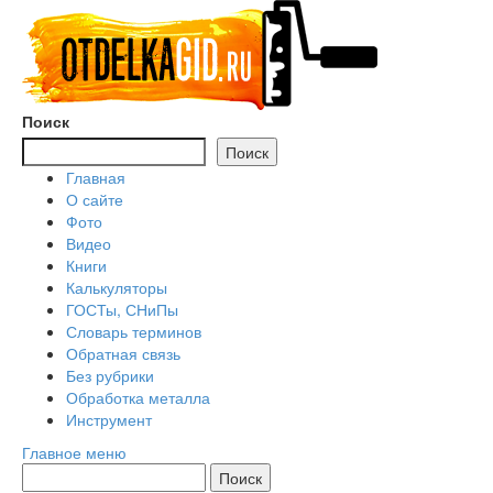
Перейти
к
содержимому
Поиск
Поиск
Главная
О сайте
Фото
Видео
Книги
Калькуляторы
ГОСТы, СНиПы
Словарь терминов
Обратная связь
Без рубрики
Обработка металла
Инструмент
Главное меню