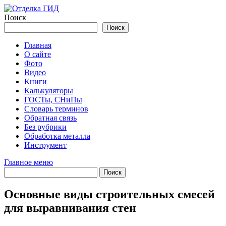
Перейти
к
Поиск
содержимому
Поиск
Главная
О сайте
Фото
Видео
Книги
Калькуляторы
ГОСТы, СНиПы
Словарь терминов
Обратная связь
Без рубрики
Обработка металла
Инструмент
Главное меню
Основные виды строительных смесей
для выравнивания стен