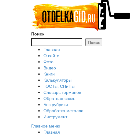
Перейти
к
содержимому
Поиск
Поиск
Главная
О сайте
Фото
Видео
Книги
Калькуляторы
ГОСТы, СНиПы
Словарь терминов
Обратная связь
Без рубрики
Обработка металла
Инструмент
Главное меню
Главная