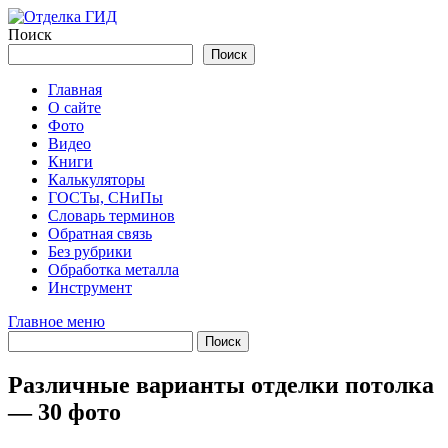
Перейти
к
Поиск
содержимому
Поиск
Главная
О сайте
Фото
Видео
Книги
Калькуляторы
ГОСТы, СНиПы
Словарь терминов
Обратная связь
Без рубрики
Обработка металла
Инструмент
Главное меню
Различные варианты отделки потолка
— 30 фото