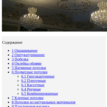
Содержание
1
Окрашивание
2
Оштукатуривание
3
Побелка
4
Оклейка обоями
5
Натяжные потолки
6
Подвесные потолки
6.1
Гипсокартонные
6.2
Плиточные
6.3
Кассетные
6.4
Реечные
6.5
Комбинированные
7
Клееные потолки
8
Потолки из натуральных материалов
9
Пластиковая вагонка