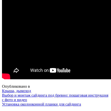
Опубликовано в
Крыша, дымоход
Навигация
Выбор и монтаж сайдинга под бревно: пошаговая инструкция
с фото и видео
Установка околооконной планки для сайдинга