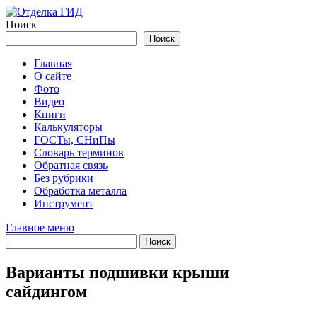
Перейти
к
Поиск
содержимому
Поиск
Главная
О сайте
Фото
Видео
Книги
Калькуляторы
ГОСТы, СНиПы
Словарь терминов
Обратная связь
Без рубрики
Обработка металла
Инструмент
Главное меню
Варианты подшивки крыши
сайдингом