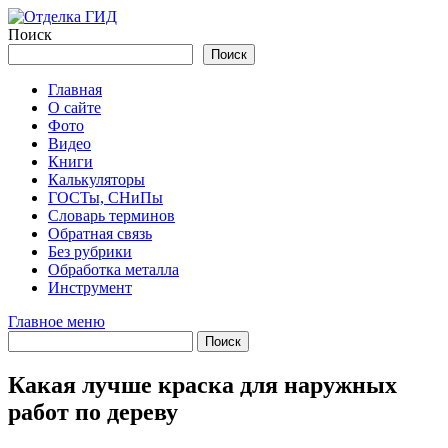
Перейти
к
Поиск
содержимому
Поиск
Главная
О сайте
Фото
Видео
Книги
Калькуляторы
ГОСТы, СНиПы
Словарь терминов
Обратная связь
Без рубрики
Обработка металла
Инструмент
Главное меню
Какая лучше краска для наружных
работ по дереву