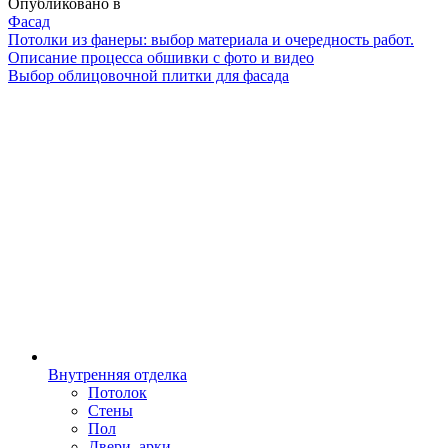
Опубликовано в
Фасад
Навигация
Потолки из фанеры: выбор материала и очередность работ.
Описание процесса обшивки с фото и видео
Выбор облицовочной плитки для фасада
Внутренняя отделка
Потолок
Стены
Пол
Двери, арки