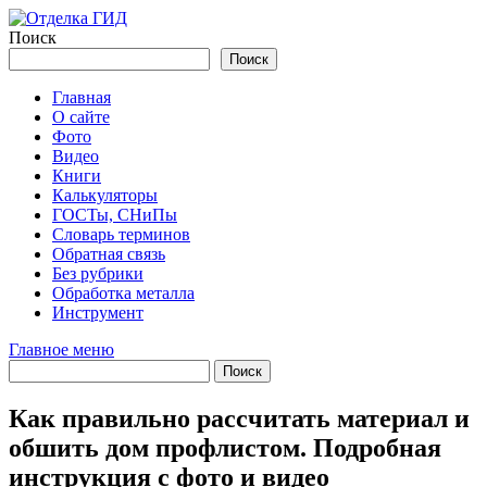
Перейти
к
Поиск
содержимому
Поиск
Главная
О сайте
Фото
Видео
Книги
Калькуляторы
ГОСТы, СНиПы
Словарь терминов
Обратная связь
Без рубрики
Обработка металла
Инструмент
Главное меню
Как правильно рассчитать материал и
обшить дом профлистом. Подробная
инструкция с фото и видео