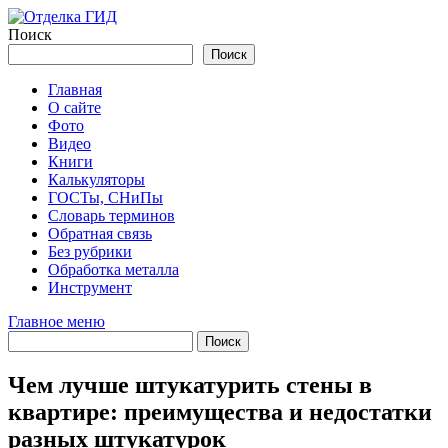
Перейти
к
Поиск
содержимому
Поиск
Главная
О сайте
Фото
Видео
Книги
Калькуляторы
ГОСТы, СНиПы
Словарь терминов
Обратная связь
Без рубрики
Обработка металла
Инструмент
Главное меню
Чем лучше штукатурить стены в
квартире: преимущества и недостатки
разных штукатурок