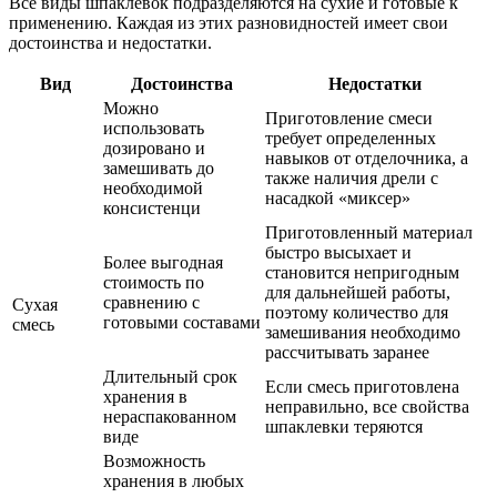
Все виды шпаклевок подразделяются на сухие и готовые к
применению. Каждая из этих разновидностей имеет свои
достоинства и недостатки.
Вид
Достоинства
Недостатки
Можно
Приготовление смеси
использовать
требует определенных
дозировано и
навыков от отделочника, а
замешивать до
также наличия дрели с
необходимой
насадкой «миксер»
консистенци
Приготовленный материал
быстро высыхает и
Более выгодная
становится непригодным
стоимость по
для дальнейшей работы,
сравнению с
Сухая
поэтому количество для
готовыми составами
смесь
замешивания необходимо
рассчитывать заранее
Длительный срок
Если смесь приготовлена
хранения в
неправильно, все свойства
нераспакованном
шпаклевки теряются
виде
Возможность
хранения в любых