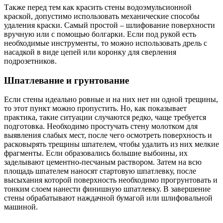
Также перед тем как красить стены водоэмульсионной
краской, допустимо использовать механические способы
удаления краски. Самый простой – шлифование поверхности
вручную или с помощью болгарки. Если под рукой есть
необходимые инструменты, то можно использовать дрель с
насадкой в виде цепей или коронку для сверления
подрозетников.
Шпатлевание и грунтование
Если стены идеально ровные и на них нет ни одной трещины,
то этот пункт можно пропустить. Но, как показывает
практика, такие ситуации случаются редко, чаще требуется
подготовка. Необходимо простучать стену молотком для
выявления слабых мест, после чего осмотреть поверхность и
расковырять трещины шпателем, чтобы удалить из них мелкие
фрагменты. Если образовались большие выбоины, их
заделывают цементно-песчаным раствором. Затем на всю
площадь шпателем наносят стартовую шпатлевку, после
высыхания которой поверхность необходимо прогрунтовать и
тонким слоем нанести финишную шпатлевку. В завершение
стены обрабатывают наждачной бумагой или шлифовальной
машиной.