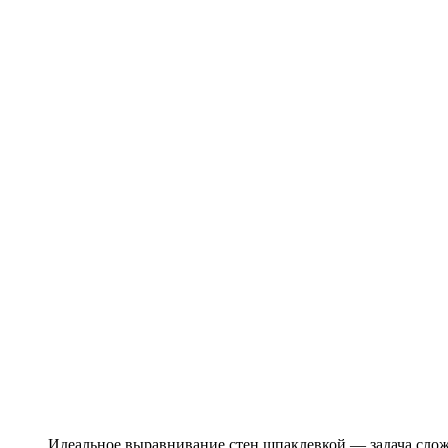
Идеальное выравнивание стен шпаклевкой — задача слож