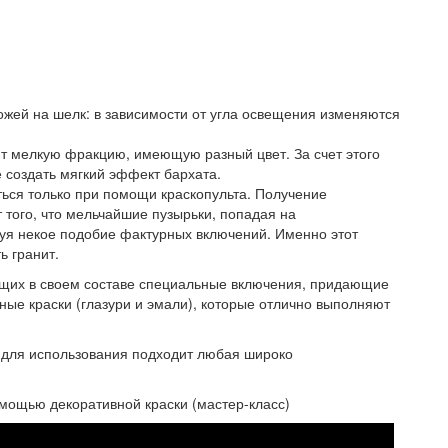
ожей на шелк: в зависимости от угла освещения изменяются
т мелкую фракцию, имеющую разный цвет. За счет этого
е создать мягкий эффект бархата.
ься только при помощи краскопульта. Получение
 того, что мельчайшие пузырьки, попадая на
зуя некое подобие фактурных включений. Именно этот
ь гранит.
щих в своем составе специальные включения, придающие
ые краски (глазури и эмали), которые отлично выполняют
о для использования подходит любая широко
мощью декоративной краски (мастер-класс)