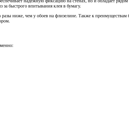
еспечивает надежную фиксацию на стенах, но и обладает рядом 
з за быстрого впитывания клея в бумагу.
в разы ниже, чем у обоев на флизелине. Также к преимуществам
ором.
именно: