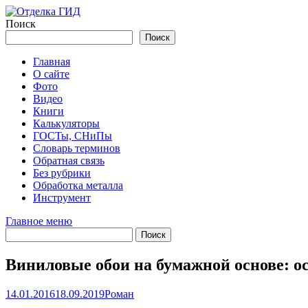
Перейти
к
Поиск
содержимому
Поиск
Главная
О сайте
Фото
Видео
Книги
Калькуляторы
ГОСТы, СНиПы
Словарь терминов
Обратная связь
Без рубрики
Обработка металла
Инструмент
Главное меню
Виниловые обои на бумажной основе: ос
14.01.2016
18.09.2019
Роман