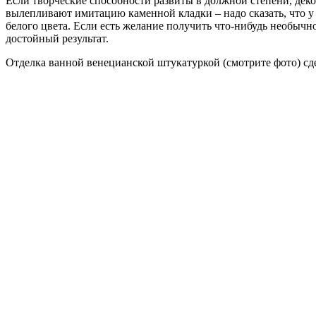
Если творческие способности развиты в должной степени, деко
вылепливают имитацию каменной кладки – надо сказать, что у
белого цвета. Если есть желание получить что-нибудь необычн
достойный результат.
Отделка ванной венецианской штукатуркой (смотрите фото) сд