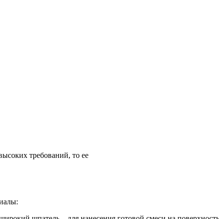
высоких требований, то ее
иалы:
широкий шпатель – для нанесения готовой смеси на поверхность