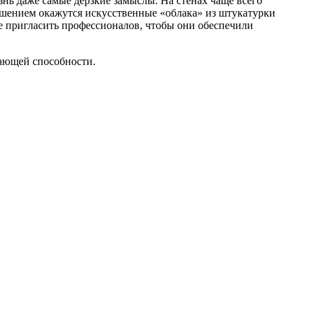
нь даже самые дерзкие замыслы. На стенах чаще всего
ешением окажутся искусственные «облака» из штукатурки
же пригласить профессионалов, чтобы они обеспечили
жающей способности.