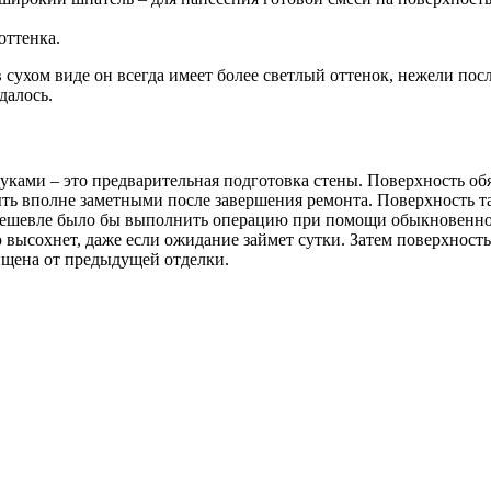
оттенка.
сухом виде он всегда имеет более светлый оттенок, нежели после
далось.
ками – это предварительная подготовка стены. Поверхность обя
ыть вполне заметными после завершения ремонта. Поверхность т
о дешевле было бы выполнить операцию при помощи обыкновенно
 высохнет, даже если ожидание займет сутки. Затем поверхност
чищена от предыдущей отделки.