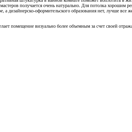
ративная штукатурка в ванной комнате поможет воплотить в жиз
 мастеров получается очень натурально. Для потолка хорошим р
ое, а дизайнерско-оформительского образования нет, лучше все 
елает помещение визуально более объемным за счет своей отра