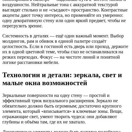
воздушности. Нейтральные тона с аккуратной текстурой
выглядят стильно и не «съедают» пространство. Контрастные
акценты дают точку интереса, но применяйте их умеренно:
одну декоративную стену или один яркий предмет, чтобы не
перегрузить зрение.
Системность в деталях — ещё один важный момент. Выбор
молдингов, рам и обивок в единой палитре создаёт
целостность. Если в гостиной есть дверь или проход, держите
их в одной цветовой теме, чтобы глаз не останавливался на
резких переходах. Фокус — на чистоте линий и понятной
логике расстановки мебели.
Технологии и детали: зеркала, свет и
малые окна возможностей
Зеркальные поверхности на одну стену — простой и
эффективный трюк визуального расширения. Зеркало не
обязательно должно быть огромным; достаточно крупного
элемента, который «вписывается» в ключевые зоны. Вещи,
отражающие свет, умеют творить чудеса: они добавляют
глубины и объёма там, где их не хватало.
Декоративные элементы должен быть разумно подобраны.