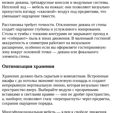
низкие диваны, трёхъярусные консоли и модульные системы.
Неплохой ход — мебель на ножках: они позволяют визуально
пропустить взгляду «сквозной» воздух под предметами, что
уменьшает ощущение тяжести.
Расстановка требует точности. Отклонение дивана от стены
создаёт ощущение глубины и услужливого зонирования.
Столы и тумбы с тонкими контурами не закрывают проход и
не «собирают» пыль в зонах движения. В маленькой гостиной
аккуратность и симметрия работают на визуальное
расширение, особенно если вы оформляете гостеприимную
зону вокруг основной точки — дивана или фокального
элемента стены.
Оптимизация хранения
Хранение должно быть скрытым и компактным. Встроенные
шкафы с до потолка экономят полезную площадь и создают
непрерывную вертикальную линию, которая визуально тянет
пространство вверх. Выбирайте модули с прозрачными
вставками и светлыми краями — они не дробят пространство,
а, наоборот, позволяют глазу «перепрыгнуть» через предметы,
сохранив ощущение порядка.
Многофункциональная мебель — ключ к свободе движения.