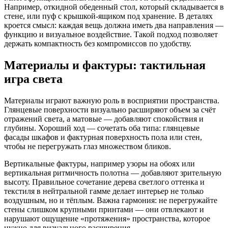
Например, откидной обеденный стол, который складывается в
стене, или пуф с крышкой-ящиком под хранение. В деталях
кроется смысл: каждая вещь должна иметь два направления —
функцию и визуальное воздействие. Такой подход позволяет
держать компактность без компромиссов по удобству.
Материалы и фактуры: тактильная
игра света
Материалы играют важную роль в восприятии пространства.
Глянцевые поверхности визуально расширяют объем за счёт
отражений света, а матовые — добавляют спокойствия и
глубины. Хороший ход — сочетать оба типа: глянцевые
фасады шкафов и фактурная поверхность пола или стен,
чтобы не перегружать глаз множеством бликов.
Вертикальные фактуры, например узоры на обоях или
вертикальная ритмичность полотна — добавляют зрительную
высоту. Правильное сочетание дерева светлого оттенка и
текстиля в нейтральной гамме делает интерьер не только
воздушным, но и тёплым. Важна гармония: не перегружайте
стены слишком крупными принтами — они отвлекают и
нарушают ощущение «протяжения» пространства, которое
нужно для визуального расширения.