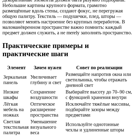
Небольшие картины крупного формата, грамотно
размещённые вдоль стены, создают фокус, не перегружая
общую палитру. Текстиль — подушечки, плед, шторы —
позволяют менять настроение без крупных переработок. В
маломанёвренном пространстве важно помнить: каждый
предмет должен служить, а не merely заполнять пространство.
Практические примеры и
практические шаги
Элемент
Зачем нужен
Совет по реализации
Размещайте напротив окна или
Зеркальная
Увеличивает
светильника, чтобы отражать
панель
глубину и свет
дневной свет
Низкие
Сохранение
Выбирайте высоту до 70–90 см,
шкафы
воздушности
с функцией хранения внутри
Лёгкая
Оптическое
Исключайте тяжёлые массивы,
мебель на
расширение
подбирайте зазоры между
ножках
пространства
предметами
Светлая
Уменьшение
Используйте однотонные
текстильная
визуального
чехлы и удлиненные шторы
палитра
веса