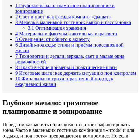
1
Глубокое начало: грамотное планирование и
зонирование
2
Свет и цвет: как фасады комнаты «дышат»
3
Мебель в маленькой гостиной: выбор и расстановка
3.1
Оптимизация хранения
4
Материалы и фактуры: тактильная игра света
5
Освещение: от общего к акценту
6
Дизайн-подходы: стили и приёмы повседневной
жизни
7
Технологии и детали: зеркала, свет и малые окна
возможностей
8
Практические примеры и практические шаги
9
Итоговые шаги: как держать ситуацию под контролем
10
Финальные штрихи: практичный подход к
ежедневной жизни
Глубокое начало: грамотное
планирование и зонирование
Перед тем как менять облик комнаты, стоит зафиксировать
зоны. Часто в маленьких гостиных комбинация «чтобы и для
отдыха, и под гостя» превращается в компромисс. Но если