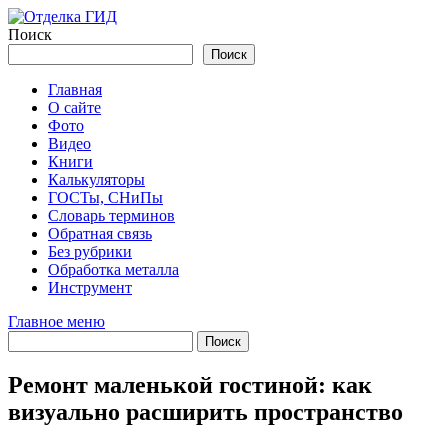
Перейти
к
Поиск
содержимому
Поиск
Главная
О сайте
Фото
Видео
Книги
Калькуляторы
ГОСТы, СНиПы
Словарь терминов
Обратная связь
Без рубрики
Обработка металла
Инструмент
Главное меню
Ремонт маленькой гостиной: как
визуально расширить пространство