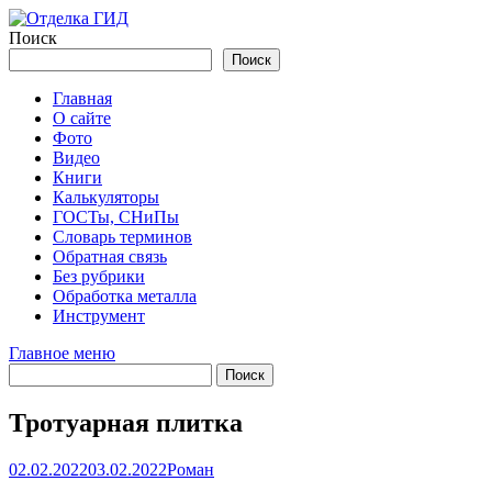
Перейти
к
Поиск
содержимому
Поиск
Главная
О сайте
Фото
Видео
Книги
Калькуляторы
ГОСТы, СНиПы
Словарь терминов
Обратная связь
Без рубрики
Обработка металла
Инструмент
Главное меню
Тротуарная плитка
02.02.2022
03.02.2022
Роман