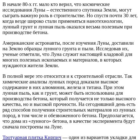
В начале 80-х гг. мало кто верил, что космические
исследования Луны – естественного спутника Земли, могут
сыграть важную роль в строительстве. Но спустя почти 30 лет,
когда везде широко стали применяться нанотехнологии,
лунный грунт и лунная пыль оказался весьма полезным при
производстве бетона.
Американские астронавты, после изучения Луны, доставили
на Землю образцы лунного грунта и пыли. Исследовав их,
ученые отметили, что Луна служит настоящей кладовой для
многих полезных ископаемых и материалов, в которых
нуждаются жители Земли.
В полной мере это относится и к строительной отрасли. Так
химические анализы лунных пород доказали высокое
содержание в них алюминия, железа и титана. При этом
лунная пыль, как и грунт, может быть использована для
производства бетона, который получается не только высокого
качества, но и высокой прочности. На сегодняшний день есть
ряд способов получения строительных материалов из лунных
пород, в том числе и обезвоженного бетона. Предполагается,
что дома из «лунного» бетона, в качестве эксперимента будут
сначала построены на Луне.
Тротуарная плитка Кирпич
— один из вариантов укладки для