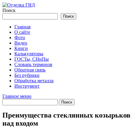
Перейти
к
Поиск
содержимому
Поиск
Главная
О сайте
Фото
Видео
Книги
Калькуляторы
ГОСТы, СНиПы
Словарь терминов
Обратная связь
Без рубрики
Обработка металла
Инструмент
Главное меню
Преимущества стеклянных козырьков
над входом