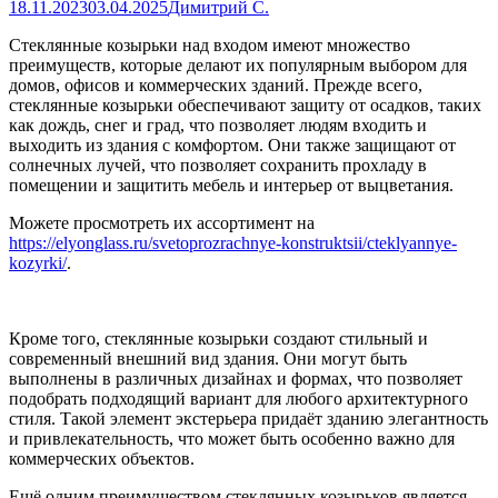
18.11.2023
03.04.2025
Димитрий С.
Стеклянные козырьки над входом имеют множество
преимуществ, которые делают их популярным выбором для
домов, офисов и коммерческих зданий. Прежде всего,
стеклянные козырьки обеспечивают защиту от осадков, таких
как дождь, снег и град, что позволяет людям входить и
выходить из здания с комфортом. Они также защищают от
солнечных лучей, что позволяет сохранить прохладу в
помещении и защитить мебель и интерьер от выцветания.
Можете просмотреть их ассортимент на
https://elyonglass.ru/svetoprozrachnye-konstruktsii/cteklyannye-
kozyrki/
.
Кроме того, стеклянные козырьки создают стильный и
современный внешний вид здания. Они могут быть
выполнены в различных дизайнах и формах, что позволяет
подобрать подходящий вариант для любого архитектурного
стиля. Такой элемент экстерьера придаёт зданию элегантность
и привлекательность, что может быть особенно важно для
коммерческих объектов.
Ещё одним преимуществом стеклянных козырьков является