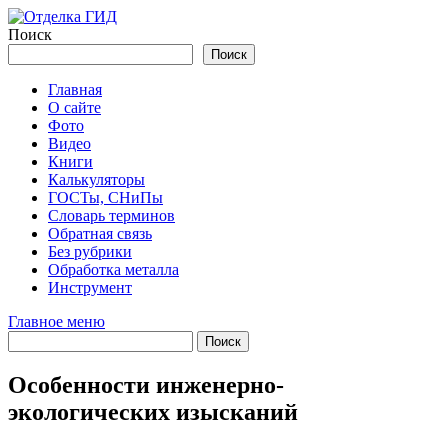
Перейти
к
Поиск
содержимому
Поиск
Главная
О сайте
Фото
Видео
Книги
Калькуляторы
ГОСТы, СНиПы
Словарь терминов
Обратная связь
Без рубрики
Обработка металла
Инструмент
Главное меню
Особенности инженерно-
экологических изысканий