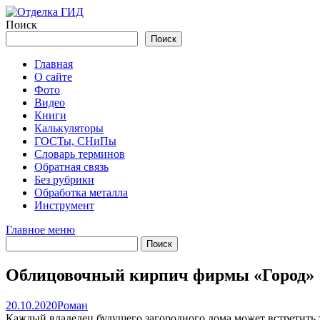
Перейти
к
Поиск
содержимому
Поиск
Главная
О сайте
Фото
Видео
Книги
Калькуляторы
ГОСТы, СНиПы
Словарь терминов
Обратная связь
Без рубрики
Обработка металла
Инструмент
Главное меню
Облицовочный кирпич фирмы «Город»
20.10.2020
Роман
Каждый владелец будущего загородного дома может встретить 