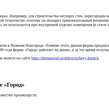
х. Например, для строительства несущих стен, перегородок меж
й технологии, поэтому он обладает привлекательным внешним 
 он используется при внутренней отделке помещения (в стиле л
ича в Нижнем Новгороде. Помимо этого данная фирма предлагае
99 года фирма «Город» работает на рынке, и за это время получ
ы можете на сайте
https://firmagorod.ru/oblicovochnyy-kirpich
.
е «Город»
ожество преимуществ: