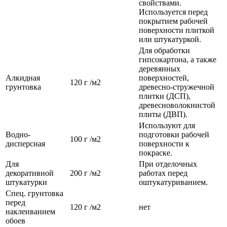
свойствами.
Используется перед
покрытием рабочей
поверхности плиткой
или штукатуркой.
Для обработки
гипсокартона, а также
деревянных
Алкидная
поверхностей,
120 г /м2
грунтовка
древесно-стружечной
плитки (ДСП),
древесноволокнистой
плиты (ДВП).
Используют для
Водно-
подготовки рабочей
100 г /м2
дисперсная
поверхности к
покраске.
Для
При отделочных
декоративной
200 г /м2
работах перед
штукатурки
оштукатуриванием.
Спец. грунтовка
перед
120 г /м2
нет
наклеиванием
обоев