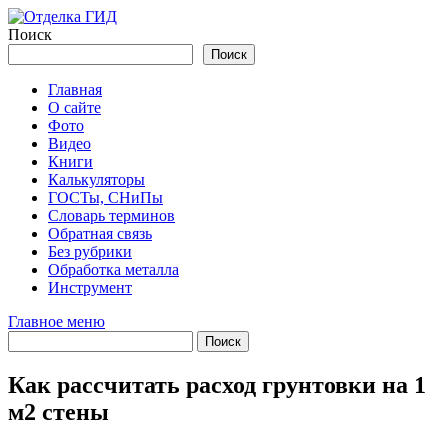
Перейти
к
Поиск
содержимому
Поиск
Главная
О сайте
Фото
Видео
Книги
Калькуляторы
ГОСТы, СНиПы
Словарь терминов
Обратная связь
Без рубрики
Обработка металла
Инструмент
Главное меню
Как рассчитать расход грунтовки на 1
м2 стены