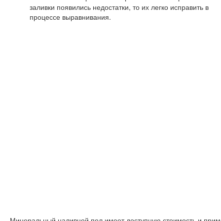
заливки появились недостатки, то их легко исправить в
процессе выравнивания.
Минеральный наливной пол имеет доступную стоимость и прим