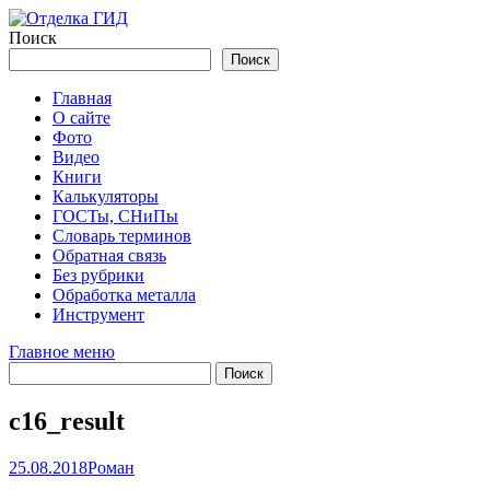
Перейти
к
Поиск
содержимому
Поиск
Главная
О сайте
Фото
Видео
Книги
Калькуляторы
ГОСТы, СНиПы
Словарь терминов
Обратная связь
Без рубрики
Обработка металла
Инструмент
Главное меню
с16_result
25.08.2018
Роман