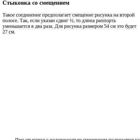
Стыковка со смещением
Такое соединение предполагает смещение рисунка на второй
полосе. Так, если указан сдвиг ½, то длина раппорта
уменьшается в два раза. Для рисунка размером 54 см это будет
27 см.
При стыковке с половинчатым смещением подрезается ка