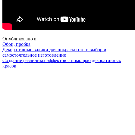
Опубликовано в
Обои, пробка
Навигация
Декоративные валики для покраски стен: выбор и
самостоятельное изготовление
Создание различных эффектов с помощью декоративных
красок