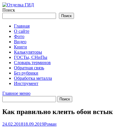
Перейти
к
Поиск
содержимому
Поиск
Главная
О сайте
Фото
Видео
Книги
Калькуляторы
ГОСТы, СНиПы
Словарь терминов
Обратная связь
Без рубрики
Обработка металла
Инструмент
Главное меню
Как правильно клеить обои встык
24.02.2018
18.09.2019
Роман