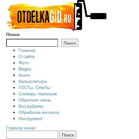
Перейти
к
содержимому
Поиск
Поиск
Главная
О сайте
Фото
Видео
Книги
Калькуляторы
ГОСТы, СНиПы
Словарь терминов
Обратная связь
Без рубрики
Обработка металла
Инструмент
Главное меню