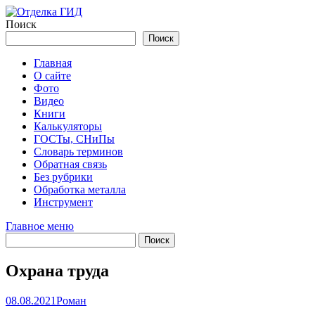
Перейти
к
Поиск
содержимому
Поиск
Главная
О сайте
Фото
Видео
Книги
Калькуляторы
ГОСТы, СНиПы
Словарь терминов
Обратная связь
Без рубрики
Обработка металла
Инструмент
Главное меню
Охрана труда
08.08.2021
Роман